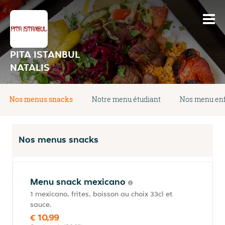
PITA ISTANBUL
NATALIS
Nos menus snacks
Notre menu étudiant
Nos menu en
Nos menus snacks
Menu snack mexicano
1 mexicano, frites, boisson au choix 33cl et
sauce.
€ 10,99