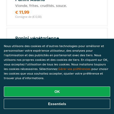
Viande, frites, crudités, sauce.
€ 11,99
Consigne de (€ 0,00)
Panini végétarienne
Frites, crudités, sauce.
Nous utilisons des cookies et d'autres technologies pour améliorer et
€ 9,99
personnaliser votre expérience utilisateur, des analyses pour
l'optimisation et des publicités en partenariat avec des tiers. Nous
Consigne de (€ 0,00)
utilisons nos propres cookies et des cookies de tiers. En cliquant sur OK,
vous acceptez l'utilisation de tous les cookies. Nous installons toujours
les cookies nécessaires. Sélectionnez
Gérer vos préférences
pour choisir
les cookies que vous souhaitez accepter, ajuster votre préférence et
Panini viande
trouver plus d'informations.
Viande, frites, crudités, sauce.
€ 9,99
OK
Consigne de (€ 0,00)
Commandez En Ligne
Essentiels