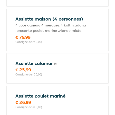
Assiette maison (4 personnes)
4 côté agneau 4 merguez 4 koftin.adana
.brocante poulet marine .viande mixte.
€ 79,99
Consigne de (€ 0,00)
Assiette calamar
€ 25,99
Consigne de (€ 0,00)
Assiette poulet mariné
€ 26,99
Consigne de (€ 0,00)